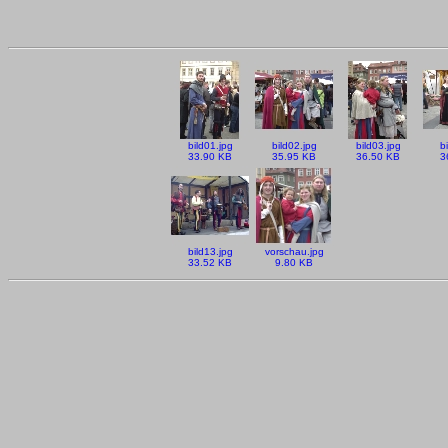
bild01.jpg
bild02.jpg
bild03.jpg
b
33.90 KB
35.95 KB
36.50 KB
3
bild13.jpg
vorschau.jpg
33.52 KB
9.80 KB