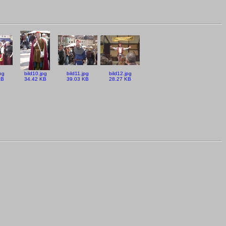
pg
bild10.jpg
bild11.jpg
bild12.jpg
KB
34.42 KB
39.03 KB
28.27 KB