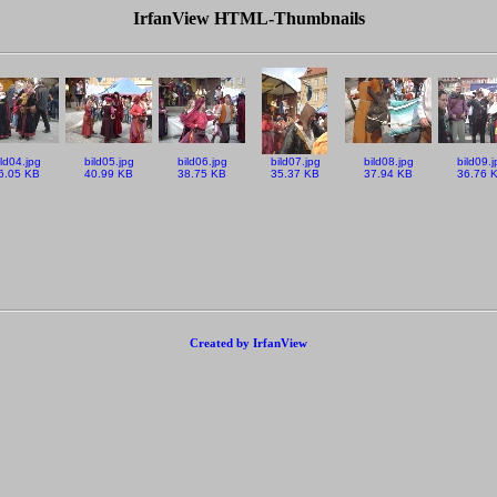
IrfanView HTML-Thumbnails
ild04.jpg
bild05.jpg
bild06.jpg
bild07.jpg
bild08.jpg
bild09.j
6.05 KB
40.99 KB
38.75 KB
35.37 KB
37.94 KB
36.76 
Created by IrfanView