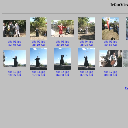
IrfanVi
bild-01.jpg
bild-02.jpg
bild-03.jpg
bild-04.jpg
bild-05.jpg
43.75 KB
38.19 KB
39.10 KB
35.94 KB
40.44 KB
bild-13.jpg
bild-14.jpg
bild-15.jpg
bild-16.jpg
bild-17.jpg
18.25 KB
17.86 KB
34.83 KB
37.35 KB
38.00 KB
Cr